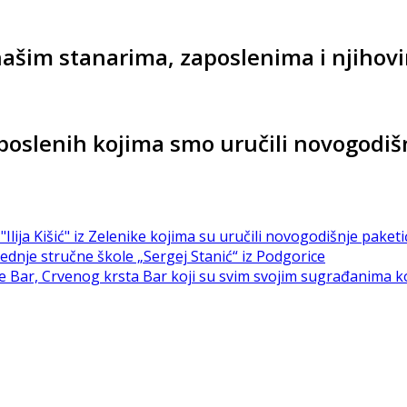
 našim stanarima, zaposlenima i njiho
aposlenih kojima smo uručili novogodi
"Ilija Kišić" iz Zelenike kojima su uručili novogodišnje pake
rednje stručne škole „Sergej Stanić“ iz Podgorice
e Bar, Crvenog krsta Bar koji su svim svojim sugrađanima k