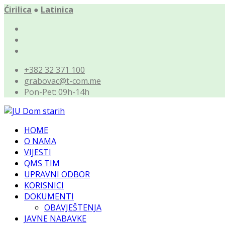
Ćirilica
●
Latinica
+382 32 371 100
grabovac@t-com.me
Pon-Pet: 09h-14h
HOME
O NAMA
VIJESTI
QMS TIM
UPRAVNI ODBOR
KORISNICI
DOKUMENTI
OBAVJEŠTENJA
JAVNE NABAVKE