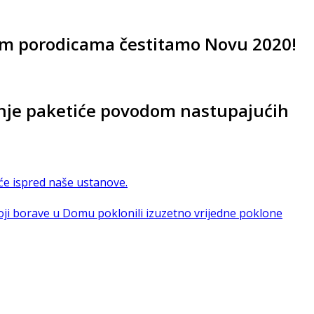
vim porodicama čestitamo Novu 2020!
šnje paketiće povodom nastupajućih
tiće ispred naše ustanove.
oji borave u Domu poklonili izuzetno vrijedne poklone