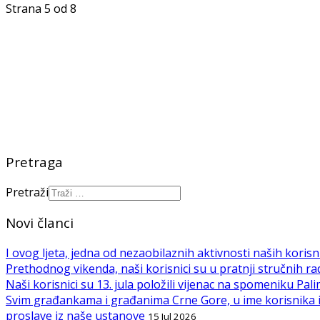
Strana 5 od 8
Pretraga
Pretraži
Novi članci
I ovog ljeta, jedna od nezaobilaznih aktivnosti naših korisni
Prethodnog vikenda, naši korisnici su u pratnji stručnih rad
Naši korisnici su 13. jula položili vijenac na spomeniku 
Svim građankama i građanima Crne Gore, u ime korisnika i
proslave iz naše ustanove
15 Jul 2026