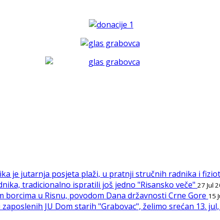
ka je jutarnja posjeta plaži, u pratnji stručnih radnika i fiz
nika, tradicionalno ispratili još jedno "Risansko veče"
27 Jul 
Palim borcima u Risnu, povodom Dana državnosti Crne Gore
15 
 zaposlenih JU Dom starih "Grabovac", želimo srećan 13. ju