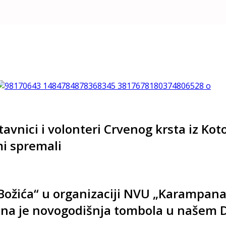
avnici i volonteri Crvenog krsta iz Kot
mi spremali
 Božića“ u organizaciji NVU „Karampan
žana je novogodišnja tombola u našem 