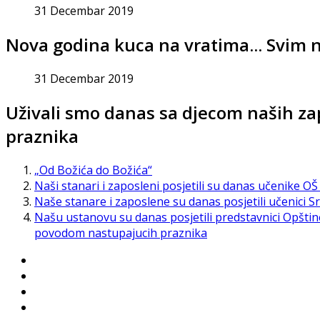
31 Decembar 2019
Nova godina kuca na vratima... Svim
31 Decembar 2019
Uživali smo danas sa djecom naših z
praznika
„Od Božića do Božića“
Naši stanari i zaposleni posjetili su danas učenike OŠ 
Naše stanare i zaposlene su danas posjetili učenici S
Našu ustanovu su danas posjetili predstavnici Opštin
povodom nastupajucih praznika