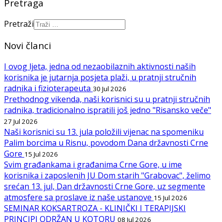
Pretraga
Pretraži
Novi članci
I ovog ljeta, jedna od nezaobilaznih aktivnosti naših
korisnika je jutarnja posjeta plaži, u pratnji stručnih
radnika i fizioterapeuta
30 Jul 2026
Prethodnog vikenda, naši korisnici su u pratnji stručnih
radnika, tradicionalno ispratili još jedno "Risansko veče"
27 Jul 2026
Naši korisnici su 13. jula položili vijenac na spomeniku
Palim borcima u Risnu, povodom Dana državnosti Crne
Gore
15 Jul 2026
Svim građankama i građanima Crne Gore, u ime
korisnika i zaposlenih JU Dom starih "Grabovac", želimo
srećan 13. jul, Dan državnosti Crne Gore, uz segmente
atmosfere sa proslave iz naše ustanove
15 Jul 2026
SEMINAR KOKSARTROZA - KLINIČKI I TERAPIJSKI
PRINCIPI ODRŽAN U KOTORU
08 Jul 2026