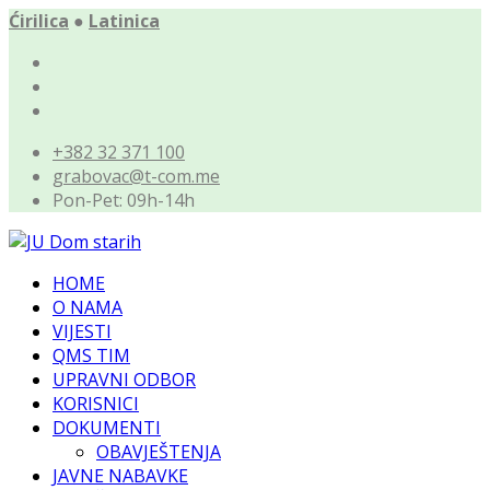
Ćirilica
●
Latinica
+382 32 371 100
grabovac@t-com.me
Pon-Pet: 09h-14h
HOME
O NAMA
VIJESTI
QMS TIM
UPRAVNI ODBOR
KORISNICI
DOKUMENTI
OBAVJEŠTENJA
JAVNE NABAVKE