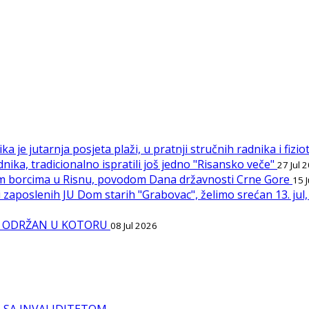
ka je jutarnja posjeta plaži, u pratnji stručnih radnika i fiz
nika, tradicionalno ispratili još jedno "Risansko veče"
27 Jul 
Palim borcima u Risnu, povodom Dana državnosti Crne Gore
15 
 zaposlenih JU Dom starih "Grabovac", želimo srećan 13. ju
IPI ODRŽAN U KOTORU
08 Jul 2026