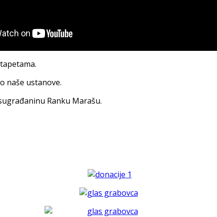
otapetama.
go naše ustanove.
m sugrađaninu Ranku Marašu.