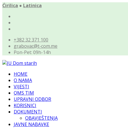
Ćirilica
●
Latinica
+382 32 371 100
grabovac@t-com.me
Pon-Pet: 09h-14h
HOME
O NAMA
VIJESTI
QMS TIM
UPRAVNI ODBOR
KORISNICI
DOKUMENTI
OBAVJEŠTENJA
JAVNE NABAVKE