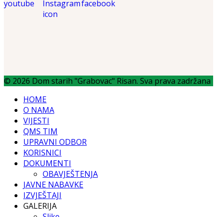
© 2026 Dom starih "Grabovac" Risan. Sva prava zadržana
HOME
O NAMA
VIJESTI
QMS TIM
UPRAVNI ODBOR
KORISNICI
DOKUMENTI
OBAVJEŠTENJA
JAVNE NABAVKE
IZVJEŠTAJI
GALERIJA
Slike