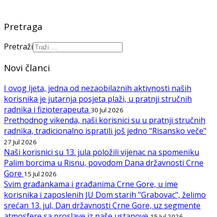
Pretraga
Pretraži
Novi članci
I ovog ljeta, jedna od nezaobilaznih aktivnosti naših
korisnika je jutarnja posjeta plaži, u pratnji stručnih
radnika i fizioterapeuta
30 Jul 2026
Prethodnog vikenda, naši korisnici su u pratnji stručnih
radnika, tradicionalno ispratili još jedno "Risansko veče"
27 Jul 2026
Naši korisnici su 13. jula položili vijenac na spomeniku
Palim borcima u Risnu, povodom Dana državnosti Crne
Gore
15 Jul 2026
Svim građankama i građanima Crne Gore, u ime
korisnika i zaposlenih JU Dom starih "Grabovac", želimo
srećan 13. jul, Dan državnosti Crne Gore, uz segmente
atmosfere sa proslave iz naše ustanove
15 Jul 2026