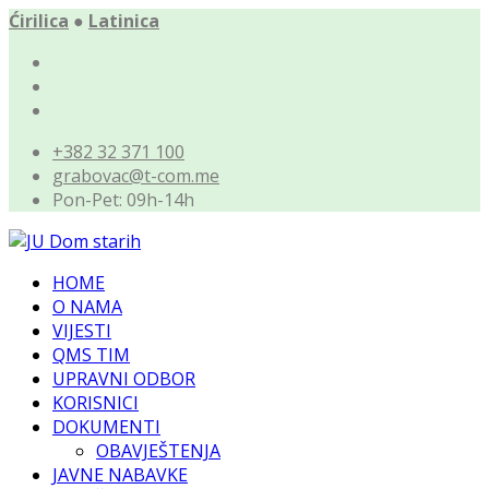
Ćirilica
●
Latinica
+382 32 371 100
grabovac@t-com.me
Pon-Pet: 09h-14h
HOME
O NAMA
VIJESTI
QMS TIM
UPRAVNI ODBOR
KORISNICI
DOKUMENTI
OBAVJEŠTENJA
JAVNE NABAVKE